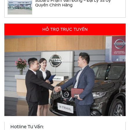
Subaru Phạm Văn Đồng – Đại Lý 3S Ủy
Quyền Chính Hãng
HỖ TRỢ TRỰC TUYẾN
Hotline Tư Vấn: