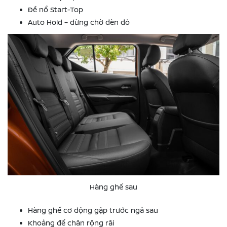
Đề nổ Start-Top
Auto Hold – dừng chờ đèn đỏ
Hàng ghế sau
Hàng ghế cơ động gập trước ngả sau
Khoảng để chân rộng rãi