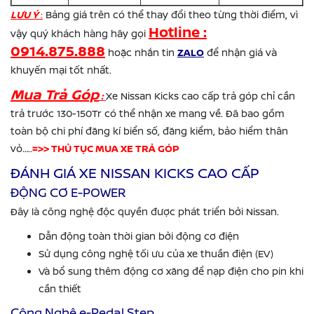
LƯU Ý
:
Bảng giá trên có thể thay đổi theo từng thời điểm, vì
Hotline :
vậy quý khách hàng hãy gọi
0914.875.888
hoặc nhắn tin
ZALO
để nhận giá và
khuyến mại tốt nhất.
Mua Trả Góp
:
Xe Nissan Kicks cao cấp trả góp chỉ cần
trả trước 130-150Tr có thể nhận xe mang về. Đã bao gồm
toàn bộ chi phí đăng kí biển số, đăng kiểm, bảo hiểm thân
vỏ…..
=>> THỦ TỤC MUA XE TRẢ GÓP
ĐÁNH GIÁ XE NISSAN KICKS CAO CẤP
ĐỘNG CƠ E-POWER
Đây là công nghệ độc quyền được phát triển bởi Nissan.
Dẫn động toàn thời gian bởi động cơ điện
Sử dụng công nghệ tối ưu của xe thuần điện (EV)
Và bổ sung thêm động cơ xăng để nạp điện cho pin khi
cần thiết
Công Nghệ e-Pedal Step