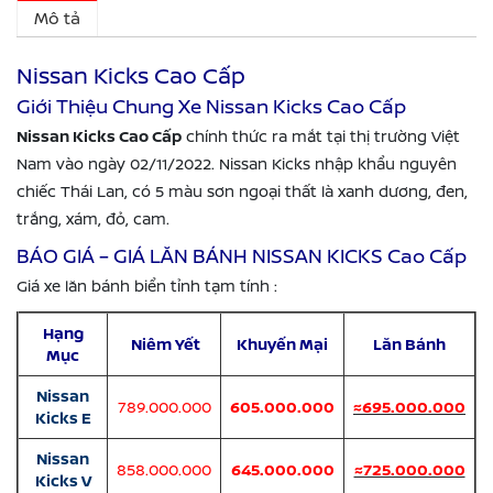
Mô tả
Nissan Kicks Cao Cấp
Giới Thiệu Chung Xe Nissan Kicks Cao Cấp
Nissan Kicks Cao Cấp
chính thức ra mắt tại thị trường Việt
Nam vào ngày 02/11/2022. Nissan Kicks nhập khẩu nguyên
chiếc Thái Lan, có 5 màu sơn ngoại thất là xanh dương, đen,
trắng, xám, đỏ, cam.
BÁO GIÁ – GIÁ LĂN BÁNH NISSAN KICKS Cao Cấp
Giá xe lăn bánh biển tỉnh tạm tính :
Hạng
Niêm Yết
Khuyến Mại
Lăn Bánh
Mục
Nissan
789.000.000
605.000.000
≈695.000.000
Kicks E
Nissan
858.000.000
645.000.000
≈725.000.000
Kicks V