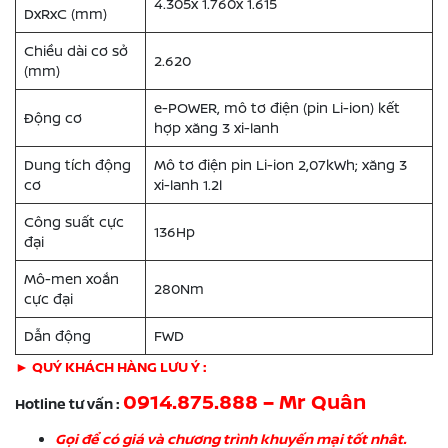
4.305x 1.760x 1.615
DxRxC (mm)
Chiều dài cơ sở
2.620
(mm)
e-POWER, mô tơ điện (pin Li-ion) kết
Động cơ
hợp xăng 3 xi-lanh
Dung tích động
Mô tơ điện pin Li-ion 2,07kWh; xăng 3
cơ
xi-lanh 1.2l
Công suất cực
136Hp
đại
Mô-men xoắn
280Nm
cực đại
Dẫn động
FWD
► QUÝ KHÁCH HÀNG LƯU Ý :
0914.875.888 – Mr Quân
Hotline tư vấn :
Gọi để có giá và chương trình khuyến mại tốt nhât.