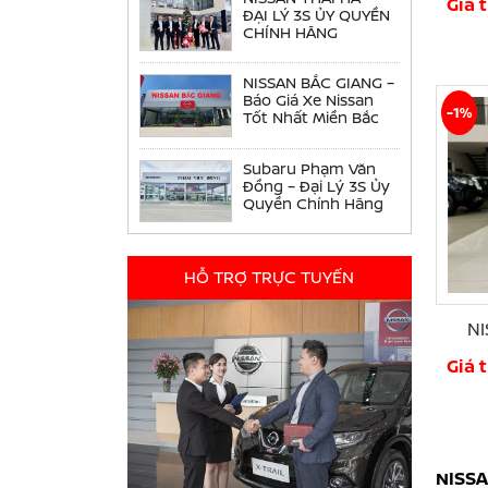
Giá 
ĐẠI LÝ 3S ỦY QUYỀN
CHÍNH HÃNG
NISSAN BẮC GIANG –
Báo Giá Xe Nissan
-1%
Tốt Nhất Miền Bắc
Subaru Phạm Văn
Đồng – Đại Lý 3S Ủy
Quyền Chính Hãng
HỖ TRỢ TRỰC TUYẾN
N
Giá 
NISSA