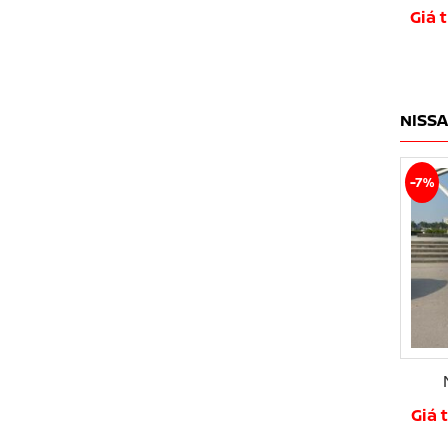
Giá 
NISS
-7%
Giá 