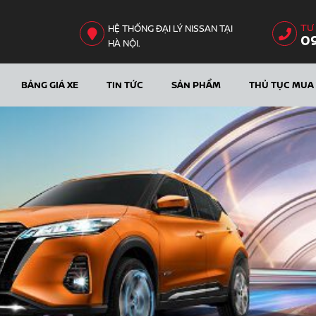
TƯ
HỆ THỐNG ĐẠI LÝ NISSAN TẠI
0
HÀ NỘI.
BẢNG GIÁ XE
TIN TỨC
SẢN PHẨM
THỦ TỤC MUA 