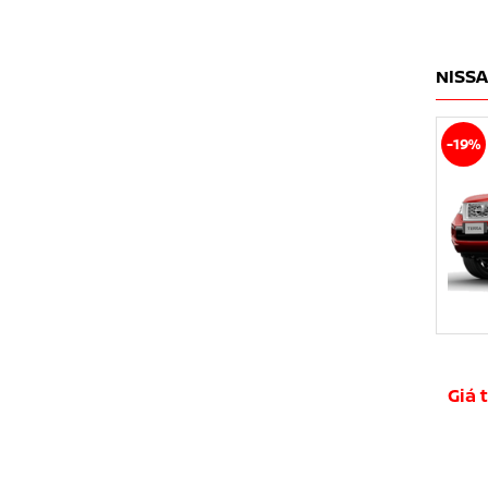
NISS
-19%
Giá 