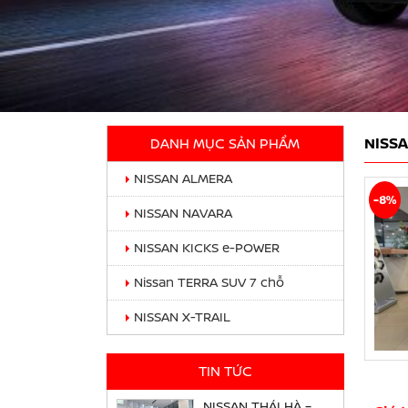
NISS
DANH MỤC SẢN PHẨM
NISSAN ALMERA
-8%
NISSAN NAVARA
NISSAN KICKS e-POWER
Nissan TERRA SUV 7 chỗ
NISSAN X-TRAIL
TIN TỨC
NISSAN THÁI HÀ –