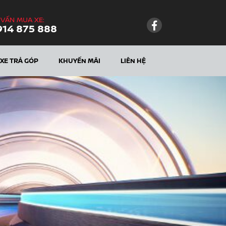
 VẤN MUA XE:
914 875 888
XE TRẢ GÓP
KHUYẾN MÃI
LIÊN HỆ