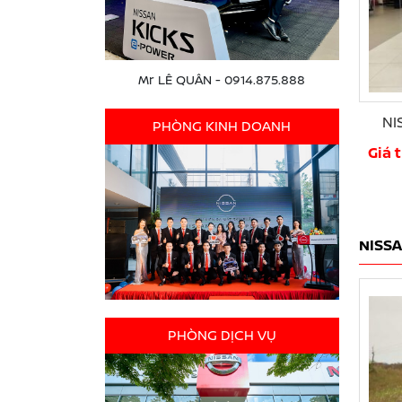
Mr LÊ QUÂN - 0914.875.888
NI
PHÒNG KINH DOANH
Giá 
NISS
PHÒNG DỊCH VỤ