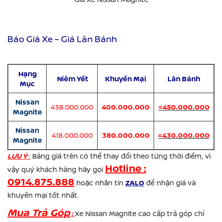
Báo Giá Xe – Giá Lăn Bánh
Hạng
Niêm Yết
Khuyến Mại
Lăn Bánh
Mục
Nissan
438.000.000
400.000.000
≈450.000.000
Magnite
Nissan
418.000.000
380.000.000
≈430.000.000
Magnite
LƯU Ý
:
Bảng giá trên có thể thay đổi theo từng thời điểm, vì
Hotline :
vậy quý khách hàng hãy gọi
0914.875.888
hoặc nhắn tin
ZALO
để nhận giá và
khuyến mại tốt nhất.
Mua Trả Góp
:
Xe Nissan Magnite cao cấp trả góp chỉ