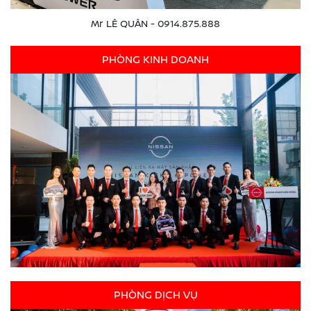
Mr LÊ QUÂN - 0914.875.888
PHÒNG KINH DOANH
PHÒNG DỊCH VỤ