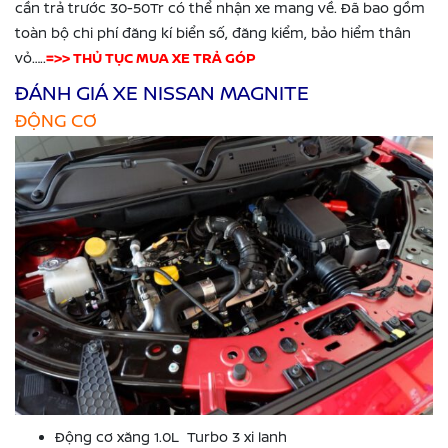
cần trả trước 30-50Tr có thể nhận xe mang về. Đã bao gồm
toàn bộ chi phí đăng kí biển số, đăng kiểm, bảo hiểm thân
vỏ…..
=>> THỦ TỤC MUA XE TRẢ GÓP
ĐÁNH GIÁ XE NISSAN MAGNITE
ĐỘNG CƠ
Động cơ xăng 1.0L Turbo 3 xi lanh