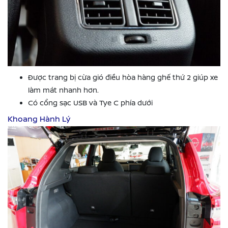
Được trang bị cừa gió điều hòa hàng ghế thứ 2 giúp xe
làm mát nhanh hơn.
Có cổng sạc USB và Tye C phía dưới
Khoang Hành Lý