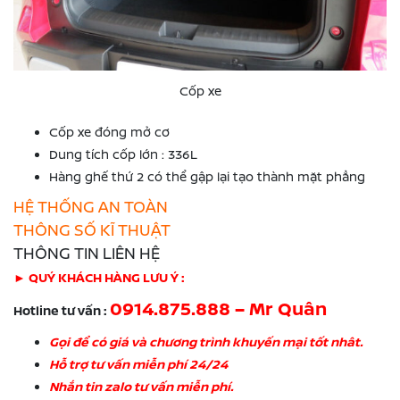
Cốp xe
Cốp xe đóng mở cơ
Dung tích cốp lớn : 336L
Hàng ghế thứ 2 có thể gập lại tạo thành mặt phẳng
HỆ THỐNG AN TOÀN
THÔNG SỐ KĨ THUẬT
THÔNG TIN LIÊN HỆ
► QUÝ KHÁCH HÀNG LƯU Ý :
0914.875.888 – Mr Quân
Hotline tư vấn :
Gọi để có giá và chương trình khuyến mại tốt nhât.
Hỗ trợ tư vấn miễn phí 24/24
Nhắn tin zalo tư vấn miễn phí.