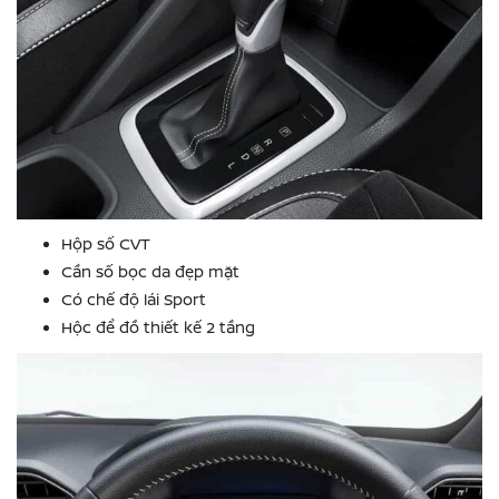
Hộp số CVT
Cần số bọc da đẹp mặt
Có chế độ lái Sport
Hộc để đồ thiết kế 2 tầng