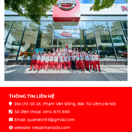
THÔNG TIN LIÊN HỆ
Địa chỉ: Số 26, Phạm Văn Đồng, Bắc Từ Liêm,Hà Nội
Số điện thoại: 0914 875 888
Email: quanle0193@gmail.com
Website: nissanhanoi3s.com