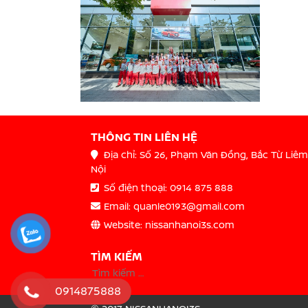
THÔNG TIN LIÊN HỆ
Địa chỉ: Số 26, Phạm Văn Đồng, Bắc Từ Liêm
Nội
Số điện thoại: 0914 875 888
Email: quanle0193@gmail.com
Website: nissanhanoi3s.com
TÌM KIẾM
0914875888