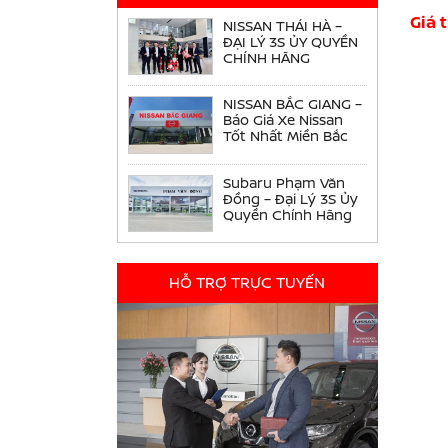
Giá 
NISSAN THÁI HÀ –
ĐẠI LÝ 3S ỦY QUYỀN
CHÍNH HÃNG
NISSAN BẮC GIANG –
Báo Giá Xe Nissan
Tốt Nhất Miền Bắc
Subaru Phạm Văn
Đồng – Đại Lý 3S Ủy
Quyền Chính Hãng
HỖ TRỢ TRỰC TUYẾN