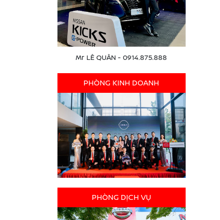
Mr LÊ QUÂN - 0914.875.888
PHÒNG KINH DOANH
PHÒNG DỊCH VỤ