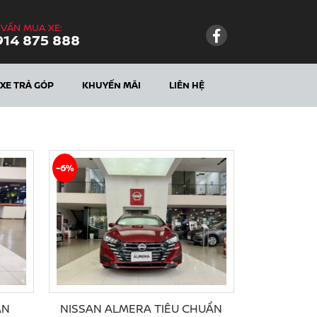
 VẤN MUA XE:
914 875 888
XE TRẢ GÓP
KHUYẾN MÃI
LIÊN HỆ
-6%
ÀN
NISSAN ALMERA TIÊU CHUẨN