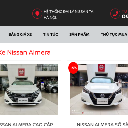
TƯ
HỆ THỐNG ĐẠI LÝ NISSAN TẠI
0
HÀ NỘI.
BẢNG GIÁ XE
TIN TỨC
SẢN PHẨM
THỦ TỤC MUA 
Xe Nissan Almera
-6%
ISSAN ALMERA CAO CẤP
NISSAN ALMERA SỐ S