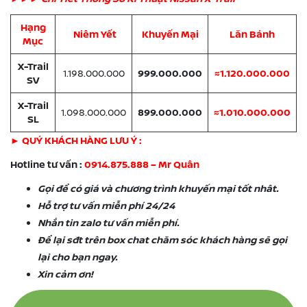
Hạng
Niêm Yết
Khuyến Mại
Lăn Bánh
Mục
X-Trail
1.198.000.000
999.000.000
≈1.120.000.000
SV
X-Trail
1.098.000.000
899.000.000
≈1.010.000.000
SL
► QUÝ KHÁCH HÀNG LƯU Ý :
Hotline tư vấn :
0914.875.888 – Mr Quân
Gọi để có giá và chương trình khuyến mại tốt nhât.
Hỗ trợ tư vấn miễn phí 24/24
Nhắn tin zalo tư vấn miễn phí.
Để lại sđt trên box chat chăm sóc khách hàng sẽ gọi
lại cho bạn ngay.
Xin cảm ơn!