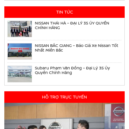
TIN TỨC
NISSAN THÁI HÀ – ĐẠI LÝ 3S ỦY QUYỀN
CHÍNH HÃNG
NISSAN BẮC GIANG – Báo Giá Xe Nissan Tốt
Nhất Miền Bắc
Subaru Phạm Văn Đồng – Đại Lý 3S Ủy
Quyền Chính Hãng
HỖ TRỢ TRỰC TUYẾN