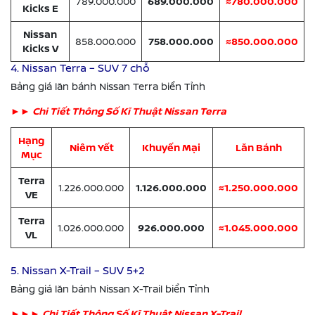
789.000.000
689.000.000
≈780.000.000
Kicks E
Nissan
858.000.000
758.000.000
≈850.000.000
Kicks V
4. Nissan Terra – SUV 7 chỗ
Bảng giá lăn bánh Nissan Terra biển Tỉnh
►
► Chi Tiết Thông Số Kĩ Thuật Nissan Terra
Hạng
Niêm Yết
Khuyến Mại
Lăn Bánh
Mục
Terra
1.226.000.000
1.126.000.000
≈1.250.000.000
VE
Terra
1.026.000.000
926.000.000
≈1.045.000.000
VL
5. Nissan X-Trail – SUV 5+2
Bảng giá lăn bánh Nissan X-Trail biển Tỉnh
►
►
► Chi Tiết Thông Số Kĩ Thuật Nissan X-Trail