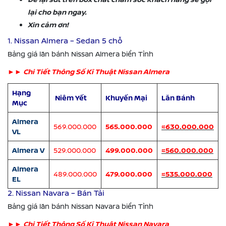
lại cho bạn ngay.
Xin cảm ơn!
1. Nissan Almera – Sedan 5 chỗ
Bảng giá lăn bánh Nissan Almera biển Tỉnh
►
► Chi Tiết Thông Số Kĩ Thuật Nissan Almera
Hạng
Niêm Yết
Khuyến Mại
Lăn Bánh
Mục
Almera
569.000.000
565.000.000
≈630.000.000
VL
Almera V
529.000.000
499.000.000
≈560.000.000
Almera
489.000.000
479.000.000
≈535.000.000
EL
2. Nissan Navara – Bán Tải
Bảng giá lăn bánh Nissan Navara biển Tỉnh
►
► Chi Tiết Thông Số Kĩ Thuật Nissan Navara