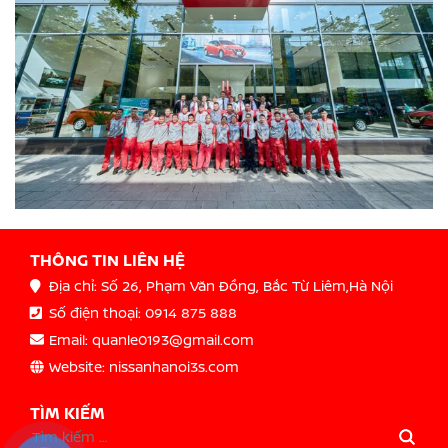
THÔNG TIN LIÊN HỆ
Địa chỉ: Số 26, Phạm Văn Đồng, Bắc Từ Liêm,Hà Nội
Số điện thoại: 0914 875 888
Email: quanle0193@gmail.com
Website: nissanhanoi3s.com
TÌM KIẾM