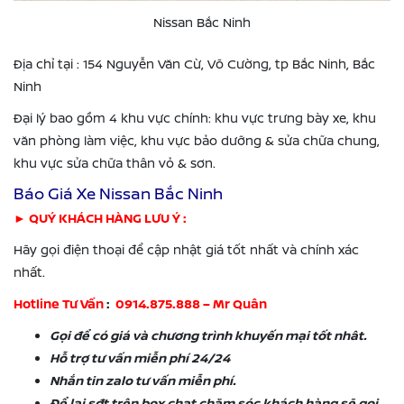
Nissan Bắc Ninh
Địa chỉ tại : 154 Nguyễn Văn Cừ, Võ Cường, tp Bắc Ninh, Bắc
Ninh
Đại lý bao gồm 4 khu vực chính: khu vực trưng bày xe, khu
văn phòng làm việc, khu vực bảo dưỡng & sửa chữa chung,
khu vực sửa chữa thân vỏ & sơn.
Báo Giá Xe Nissan Bắc Ninh
► QUÝ KHÁCH HÀNG LƯU Ý :
Hãy gọi điện thoại để cập nhật giá tốt nhất và chính xác
nhất.
Hotline Tư Vấn
:
0914.875.888 – Mr Quân
Gọi để có giá và chương trình khuyến mại tốt nhât.
Hỗ trợ tư vấn miễn phí 24/24
Nhắn tin zalo tư vấn miễn phí.
Để lại sđt trên box chat chăm sóc khách hàng sẽ gọi