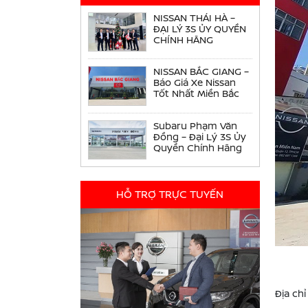
NISSAN THÁI HÀ –
ĐẠI LÝ 3S ỦY QUYỀN
CHÍNH HÃNG
NISSAN BẮC GIANG –
Báo Giá Xe Nissan
Tốt Nhất Miền Bắc
Subaru Phạm Văn
Đồng – Đại Lý 3S Ủy
Quyền Chính Hãng
HỖ TRỢ TRỰC TUYẾN
Địa chỉ