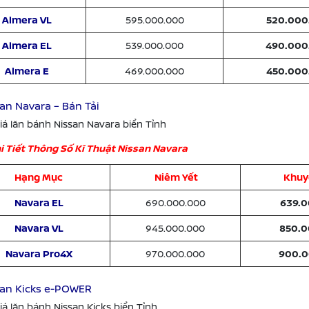
Almera VL
595.000.000
520.000
Almera EL
539.000.000
490.000
Almera E
469.000.000
450.000
san Navara – Bán Tải
iá lăn bánh Nissan Navara biển Tỉnh
i Tiết Thông Số Kĩ Thuật Nissan Navara
Hạng Mục
Niêm Yết
Khuy
Navara EL
690.000.000
639.
Navara VL
945.000.000
850.
Navara Pro4X
970.000.000
900.
ssan Kicks e-POWER
iá lăn bánh Nissan Kicks biển Tỉnh