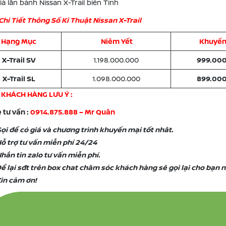
á lăn bánh Nissan X-Trail biển Tỉnh
Chi Tiết Thông Số Kĩ Thuật Nissan X-Trail
Hạng Mục
Niêm Yết
Khuyến
X-Trail SV
1.198.000.000
999.00
X-Trail SL
1.098.000.000
899.00
 KHÁCH HÀNG LƯU Ý :
 tư vấn :
0914.875.888 – Mr Quân
ọi để có giá và chương trình khuyến mại tốt nhât.
ỗ trợ tư vấn miễn phí 24/24
hắn tin zalo tư vấn miễn phí.
ể lại sđt trên box chat chăm sóc khách hàng sẽ gọi lại cho bạn 
in cảm ơn!