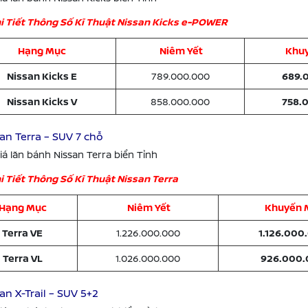
i Tiết Thông Số Kĩ Thuật Nissan Kicks e-POWER
Hạng Mục
Niêm Yết
Khu
Nissan Kicks E
789.000.000
689.
Nissan Kicks V
858.000.000
758.
san Terra – SUV 7 chỗ
iá lăn bánh Nissan Terra biển Tỉnh
i Tiết Thông Số Kĩ Thuật Nissan Terra
Hạng Mục
Niêm Yết
Khuyến 
Terra VE
1.226.000.000
1.126.000
Terra VL
1.026.000.000
926.000
san X-Trail – SUV 5+2