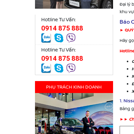
Đại lý
khu vự
Hotline Tư Vấn:
Báo G
0914 875 888
► QUÝ
Hãy gọi
Hotline Tư Vấn:
Hotlin
0914 875 888
G
H
N
Đ
PHỤ TRÁCH KINH DOANH
X
1. Nis
Bảng g
►
► Ch