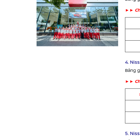
►
► Ch
4. Nis
Bảng g
►
► Ch
5. Nis