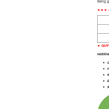
Bảng gi
►
►
► 
► QUÝ
Hotline
G
H
N
Đ
X