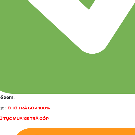
để xem
:
ge :
Ô TÔ TRẢ GÓP 100%
HỦ TỤC MUA XE TRẢ GÓP