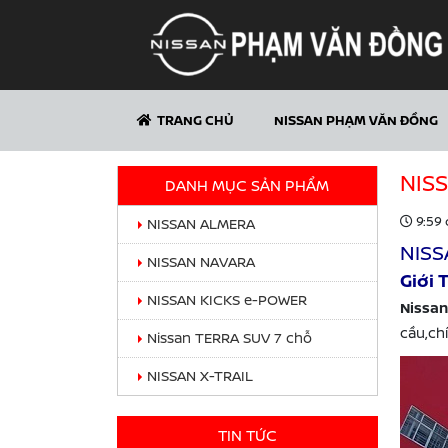
TRANG CHỦ
NISSAN PHẠM VĂN ĐỒNG
NISS
DANH MỤC SẢN PHẨM
9:59 
NISSAN ALMERA
NIS
NISSAN NAVARA
Giới 
NISSAN KICKS e-POWER
Nissan
cầu,ch
Nissan TERRA SUV 7 chỗ
NISSAN X-TRAIL
TIN TỨC