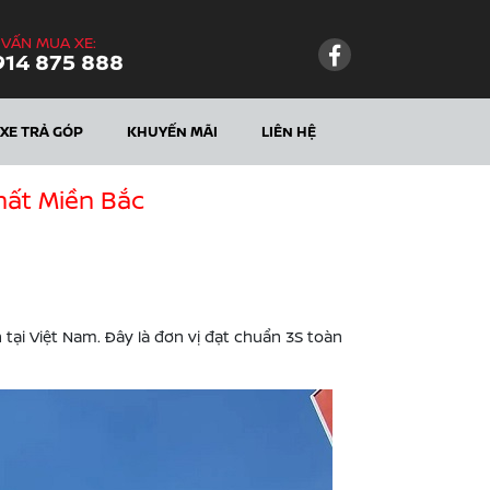
 VẤN MUA XE:
914 875 888
XE TRẢ GÓP
KHUYẾN MÃI
LIÊN HỆ
hất Miền Bắc
 tại Việt Nam. Đây là đơn vị đạt chuẩn 3S toàn