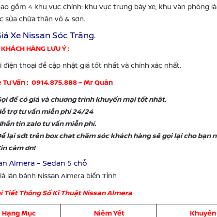
 bao gồm 4 khu vực chính: khu vực trưng bày xe, khu văn phòng l
c sửa chữa thân vỏ & sơn.
iá Xe Nissan Sóc Trăng.
 KHÁCH HÀNG LƯU Ý :
 điện thoại để cập nhật giá tốt nhất và chính xác nhất.
e Tư Vấn
:
0914.875.888 – Mr Quân
ọi để có giá và chương trình khuyến mại tốt nhât.
ỗ trợ tư vấn miễn phí 24/24
hắn tin zalo tư vấn miễn phí.
ể lại sđt trên box chat chăm sóc khách hàng sẽ gọi lại cho bạn 
in cảm ơn!
san Almera – Sedan 5 chỗ
iá lăn bánh Nissan Almera biển Tỉnh
i Tiết Thông Số Kĩ Thuật Nissan Almera
Hạng Mục
Niêm Yết
Khuyến