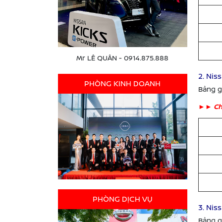
Mr LÊ QUÂN - 0914.875.888
2. Nis
PHÒNG KINH DOANH
Bảng g
►
► Ch
PHÒNG DỊCH VỤ
3. Ni
Bảng g