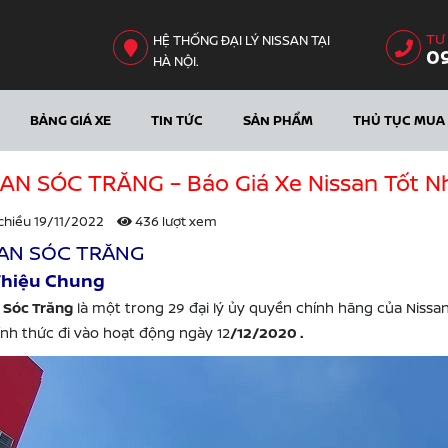
TƯ
HỆ THỐNG ĐẠI LÝ NISSAN TẠI
0
HÀ NỘI.
BẢNG GIÁ XE
TIN TỨC
SẢN PHẨM
THỦ TỤC MUA 
AN SÓC TRĂNG – Báo Giá Xe Nissan Tốt N
chiều 19/11/2022
436 lượt xem
SAN SÓC TRĂNG
Thiệu Chung
 Sóc Trăng
là một trong 29 đại lý ủy quyền chính hãng của Nissan
ính thức đi vào hoạt động ngày 12
/12/2020 .