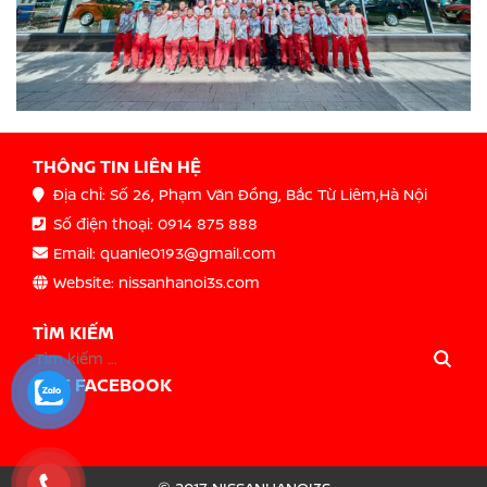
THÔNG TIN LIÊN HỆ
Địa chỉ: Số 26, Phạm Văn Đồng, Bắc Từ Liêm,Hà Nội
Số điện thoại: 0914 875 888
Email: quanle0193@gmail.com
Website: nissanhanoi3s.com
TÌM KIẾM
LIKE FACEBOOK