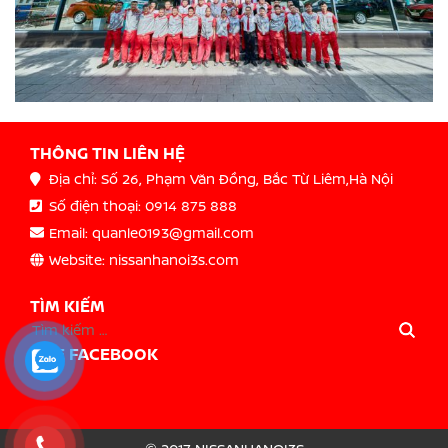
THÔNG TIN LIÊN HỆ
Địa chỉ: Số 26, Phạm Văn Đồng, Bắc Từ Liêm,Hà Nội
Số điện thoại: 0914 875 888
Email: quanle0193@gmail.com
Website: nissanhanoi3s.com
TÌM KIẾM
LIKE FACEBOOK